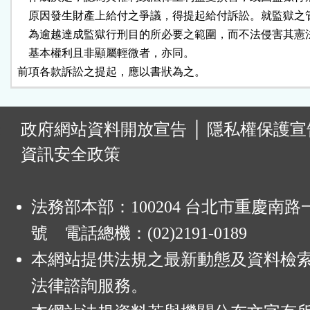
    原因發生財產上給付之爭議，得提起給付訴訟。就監獄之
    為逾越達成監獄行刑目的所必要之範圍，而不法侵害其憲
    基本權利且非顯屬輕微者，亦同。

前項各款訴訟之提起，應以書狀為之。
:
政府網站資料開放宣告
│
隱私權保護宣
資訊安全政策
法務部本部：100204 台北市重慶南路一
號 電話總機：(02)2191-0189
本網站提供法規之最新動態及資料檢
法律諮詢服務。