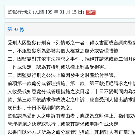
監獄行刑法 (民國 109 年 01 月 15 日)
現行
第 93 條
受刑人因監獄行刑有下列情形之一者，得以書面或言詞向監獄
一、不服監獄所為影響其個人權益之處分或管理措施。

二、因監獄對其依本法請求之事件，拒絕其請求或於二個月內
    作成決定，認為其權利或法律上利益受損害。

三、因監獄行刑之公法上原因發生之財產給付爭議。

前項第一款處分或管理措施、第二款、第三款拒絕請求之申訴
人收受或知悉處分或管理措施之次日起，十日不變期間內為之
款、第三款不依請求作成決定之申訴，應自受刑人提出請求屆
次日起，十日不變期間內為之。

監獄認為受刑人之申訴有理由者，應逕為立即停止、撤銷或變
管理措施之決定或執行，或依其請求或申訴作成決定。

以書面以外方式所為之處分或管理措施，其相對人有正當理由