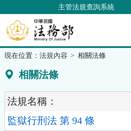
跳
主管法規查詢系統
到
主
要
內
容
::
現在位置：
法規內容
相關法條
區
塊
相關法條
法規名稱：
監獄行刑法 第 94 條