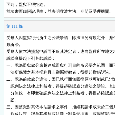
面時，監獄不得拒絕。

前項書面應附記理由，並表明救濟方法、期間及受理機關。
第 111 條
受刑人因監獄行刑所生之公法爭議，除法律另有規定外，應依
政訴訟。

受刑人依本法提起申訴而不服其決定者，應向監獄所在地之地
訴訟庭提起下列各款訴訟：

一、認為監獄處分逾越達成監獄行刑目的所必要之範圍，而不
    法所保障之基本權利且非顯屬輕微者，得提起撤銷訴訟。

二、認為前款處分違法，因已執行而無回復原狀可能或已消滅
    認判決之法律上利益者，得提起確認處分違法之訴訟。其
    分無效，有即受確認判決之法律上利益者，得提起確認處
    訟。

三、因監獄對其依本法請求之事件，拒絕其請求或未於二個月
    作成決定，認為其權利或法律上利益受損害，或因監獄行