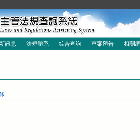
新訊息
法規體系
綜合查詢
草案預告
相關
 條