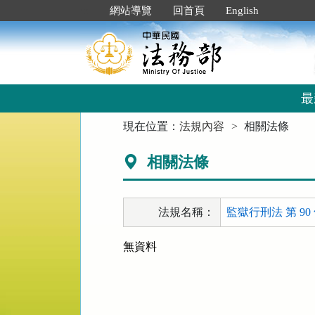
跳
:::
網站導覽
回首頁
English
到
主
要
內
容
區
最
塊
:::
現在位置：
法規內容
相關法條
相關法條
法規名稱：
監獄行刑法 第 90
無資料