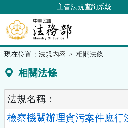
跳
主管法規查詢系統
到
主
要
內
容
::
現在位置：
法規內容
相關法條
區
塊
相關法條
法規名稱：
檢察機關辦理貪污案件應行