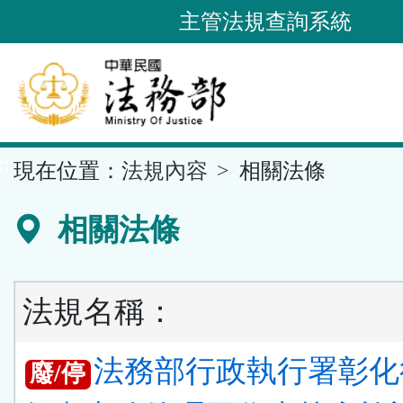
跳
主管法規查詢系統
到
主
要
內
容
::
現在位置：
法規內容
相關法條
區
塊
相關法條
法規名稱：
法務部行政執行署彰化
廢/停