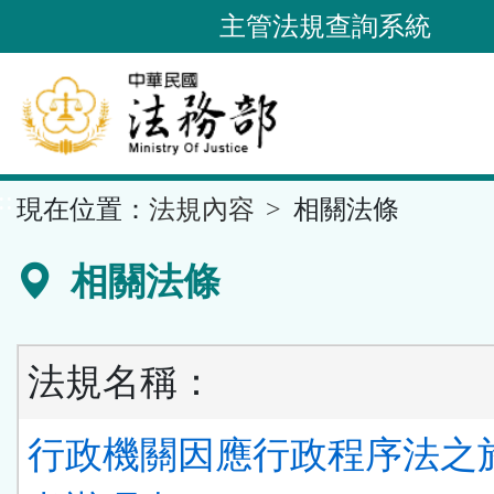
跳
主管法規查詢系統
到
主
要
內
容
::
現在位置：
法規內容
相關法條
區
塊
相關法條
法規名稱：
行政機關因應行政程序法之