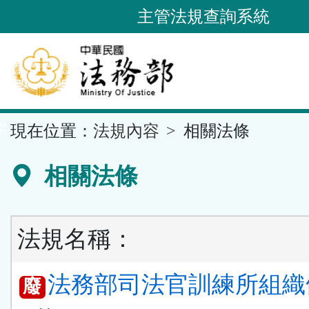
跳
主管法規查詢系統
到
主
要
內
容
::
現在位置：
法規內容
相關法條
區
塊
相關法條
法規名稱：
法務部司法官訓練所組織
廢