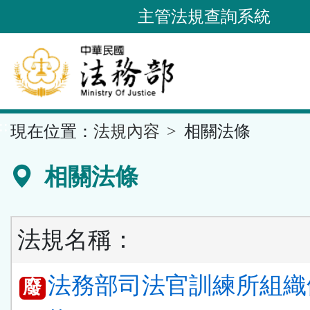
跳
主管法規查詢系統
到
主
要
內
容
::
現在位置：
法規內容
相關法條
區
塊
相關法條
法規名稱：
法務部司法官訓練所組織
廢