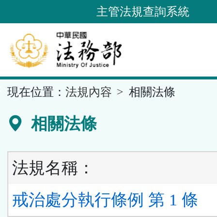
跳
主管法規查詢系統
到
主
要
內
容
::
現在位置：
法規內容
相關法條
區
塊
相關法條
法規名稱：
戒治處分執行條例 第 1 條