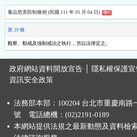
毒品危害防制條例 (民國 111 年 05 月 04 日)
現行
第 29 條
觀察、勒戒及強制戒治之執行，另以法律定之。
:
政府網站資料開放宣告
│
隱私權保護宣
資訊安全政策
法務部本部：100204 台北市重慶南路一
號 電話總機：(02)2191-0189
本網站提供法規之最新動態及資料檢