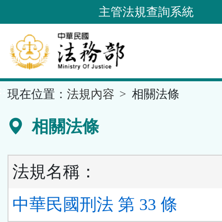
跳
主管法規查詢系統
到
主
要
內
容
::
現在位置：
法規內容
相關法條
區
塊
相關法條
法規名稱：
中華民國刑法 第 33 條