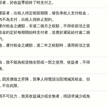
節者，於收益季節終了時支付之。
遲延者，出租人得定相當期限，催告承租人支付租金，

內不為支付，出租人得終止契約。

遲付租金之總額，非達二個月之租額，不得依前項之規

租金約定於每期開始時支付者，並應於遲延給付逾二個

。

地，遲付租金之總額，達二年之租額時，適用前項之規

由，致不能為租賃物全部或一部之使用、收益者，不得

務。
，因其價值之昇降，當事人得聲請法院增減其租金。但

，不在此限。
因不可抗力，致其收益減少或全無者，得請求減少或免
