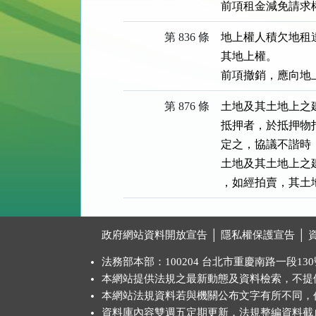
前項租金減免請求
第 836 條
地上權人積欠地租
其地上權。

前項撤銷，應向地
第 876 條
土地及其土地上之
抵押者，於抵押物
定之，協議不諧時
土地及其土地上之
，如經拍賣，其土
:::
政府網站資料開放宣告
│
隱私權保護宣告
│
法務部本部：100204 台北市重慶南路一段130號 
本網站提供法規之最新動態及資料檢索，不提
本網站法規資料若與機關公布文字有所不同，
資料庫內容雙週五定期更新，法規整編資料截止日：2