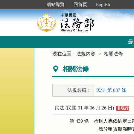
跳
:::
網站導覽
回首頁
English
到
主
要
內
容
區
最
塊
:::
現在位置：
法規內容
相關法條
相關法條
法規名稱：
民法 第 837 條
民法 (民國 91 年 06 月 26 日)
非現行
第 439 條
承租人應依約定日
，應於租賃期滿時