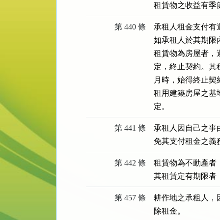
租賃物之收益有季
第 440 條
承租人租金支付有
如承租人於其期限
租賃物為房屋者，
定，終止契約。其
月時，始得終止契約
租用建築房屋之基
定。
第 441 條
承租人因自己之事
免其支付租金之義
第 442 條
租賃物為不動產者
其租賃定有期限者
第 457 條
耕作地之承租人，
除租金。
