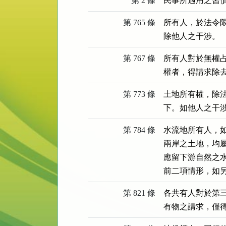
第 2 條
民事所適用之習
第 765 條
所有人，於法令
除他人之干涉。
第 767 條
所有人對於無權
權者，得請求除
第 773 條
土地所有權，除
下。如他人之干
第 784 條
水流地所有人，
兩岸之土地，均
應留下游自然之水
前二項情形，如
第 821 條
各共有人對於第
有物之請求，僅