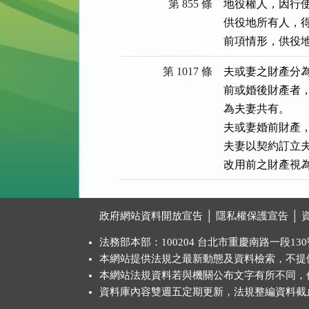
第 855 條
地役權人，因行使
供役地所有人，
前項情形，供役
第 1017 條
夫或妻之財產分
前或婚後財產者
為夫妻共有。

夫或妻婚前財產，
夫妻以契約訂立
改用前之財產視
:::
政府網站資料開放宣告
│
隱私權保護宣告
│
法務部本部：100204 台北市重慶南路一段130號 
本網站提供法規之最新動態及資料檢索，不提
本網站法規資料若與機關公布文字有所不同，
資料庫內容雙週五定期更新，法規整編資料截止日：2