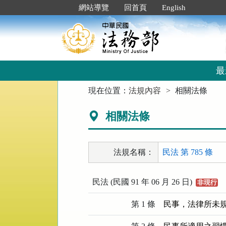
跳
:::
網站導覽
回首頁
English
到
主
要
內
容
區
最
塊
:::
現在位置：
法規內容
相關法條
相關法條
法規名稱：
民法 第 785 條
民法 (民國 91 年 06 月 26 日)
非現行
第 1 條
民事，法律所未