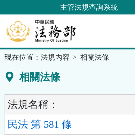
跳
主管法規查詢系統
到
主
要
內
容
::
現在位置：
法規內容
相關法條
區
塊
相關法條
法規名稱：
民法 第 581 條