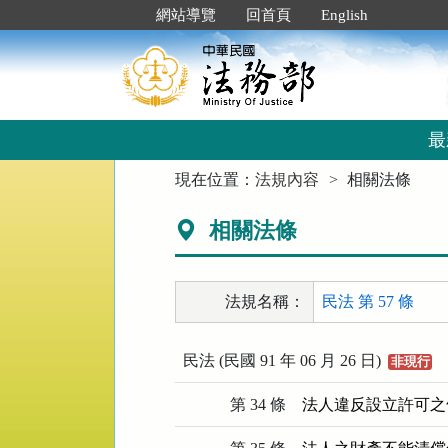
跳
:::
網站導覽
回首頁
English
到
主
要
內
容
區
最
塊
:::
現在位置：
法規內容
相關法條
相關法條
法規名稱：
民法 第 57 條
民法 (民國 91 年 06 月 26 日)
非現行
第 34 條
法人違反設立許可之