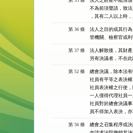
第 35 條
法人之財產不能清償
不為前項聲請，致法
，其有二人以上時，
第 36 條
法人之目的或其行為
管機關、檢察官或利
第 37 條
法人解散後，其財產
另有決議者，不在此
第 52 條
總會決議，除本法有
社員有平等之表決權。
社員表決權之行使，
一人僅得代理社員一
社員對於總會決議事
員不得加入表決，亦
第 56 條
總會之召集程序或決
內請求法院撤銷其決