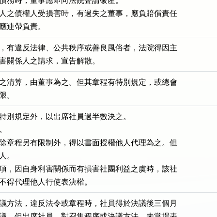
債務時，董事應即向法院聲請破產。

人之債權人受損害時，有過失之董事，應負賠償責任

應連帶負責。
，有違反法律、公共秩序或善良風俗者，法院得因主

害關係人之請求，宣告解散。
之清算，由董事為之。但其章程有特別規定，或總會

限。
特別規定外，以出席社員過半數決之。



除章程另有限制外，得以書面授權他人代理為之。但

人。

項，因自身利害關係而有損害社團利益之虞時，該社

不得代理他人行使表決權。
議方法，違反法令或章程時，社員得於決議後三個月

議。但出席社員，對召集程序或決議方法，未當場表
