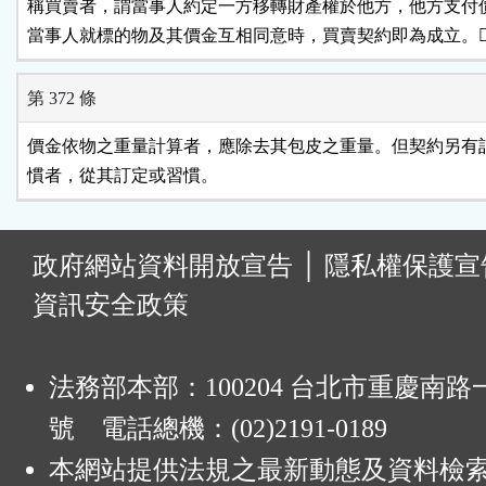
稱買賣者，謂當事人約定一方移轉財產權於他方，他方支付價
當事人就標的物及其價金互相同意時，買賣契約即為成立。
第 372 條
價金依物之重量計算者，應除去其包皮之重量。但契約另有訂
慣者，從其訂定或習慣。
:
政府網站資料開放宣告
│
隱私權保護宣
資訊安全政策
法務部本部：100204 台北市重慶南路一
號 電話總機：(02)2191-0189
本網站提供法規之最新動態及資料檢