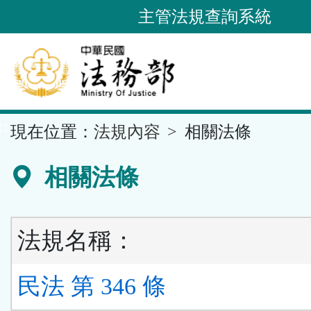
跳
主管法規查詢系統
到
主
要
內
容
::
現在位置：
法規內容
相關法條
區
塊
相關法條
法規名稱：
民法 第 346 條