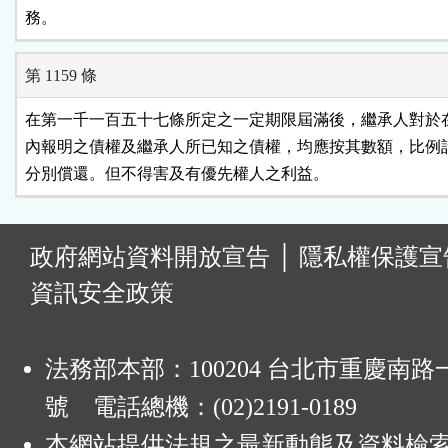
務。
第 1159 條
在第一千一百五十七條所定之一定期限屆滿後，繼承人對於在
內報明之債權及繼承人所已知之債權，均應按其數額，比例計
分別償還。但不得害及有優先權人之利益。
:
政府網站資料開放宣告
│
隱私權保護宣
資訊安全政策
法務部本部：100204 台北市重慶南路一
號 電話總機：(02)2191-0189
本網站提供法規之最新動態及資料檢