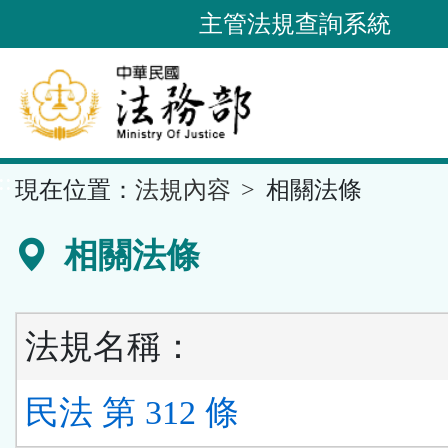
跳
主管法規查詢系統
到
主
要
內
容
::
現在位置：
法規內容
相關法條
區
塊
相關法條
法規名稱：
民法 第 312 條