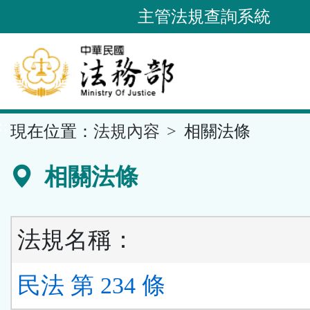
跳
主管法規查詢系統
到
主
要
內
容
::
現在位置：
法規內容
相關法條
區
塊
相關法條
法規名稱：
民法 第 234 條