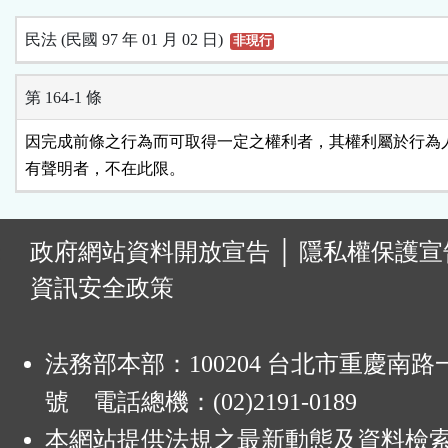
民法 (民國 97 年 01 月 02 日)
非現行
第 164-1 條
因完成前條之行為而可取得一定之權利者，其權利屬於行為人
有聲明者，不在此限。
:
政府網站資料開放宣告
│
隱私權保護宣
資訊安全政策
法務部本部：100204 台北市重慶南路一
號 電話總機：(02)2191-0189
本網站提供法規之最新動態及資料檢