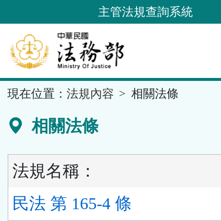
跳
主管法規查詢系統
到
主
要
內
容
::
現在位置：
法規內容
相關法條
區
塊
相關法條
法規名稱：
民法 第 165-4 條