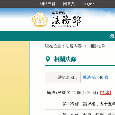
跳
:::
網站導覽
回首頁
English
到
主
要
內
容
區
最
塊
:::
現在位置：
法規內容
相關法條
相關法條
法規名稱：
民法 第 140 條
民法 (民國 91 年 06 月 26 日)
非現行
第 125 條
請求權，因十五