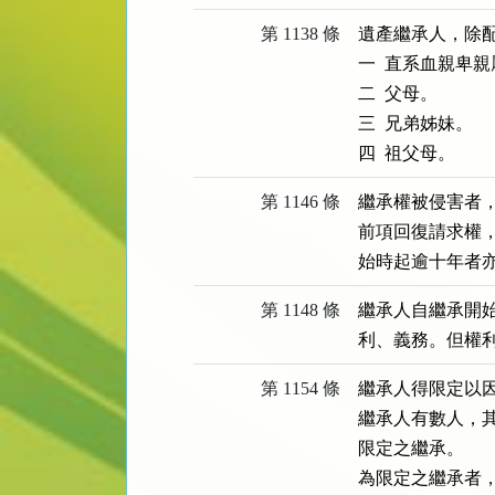
第 1138 條
遺產繼承人，除配
一  直系血親卑親
二  父母。

三  兄弟姊妹。

四  祖父母。
第 1146 條
繼承權被侵害者，
前項回復請求權
始時起逾十年者
第 1148 條
繼承人自繼承開
利、義務。但權
第 1154 條
繼承人得限定以因
繼承人有數人，
限定之繼承。

為限定之繼承者