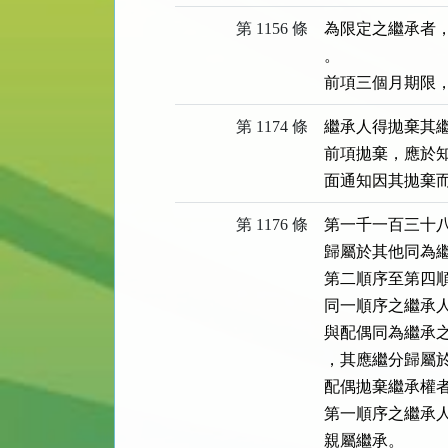
第 1156 條
為限定之繼承者
。

前項三個月期限
第 1174 條
繼承人得拋棄其繼
前項拋棄，應於
面通知因其拋棄
第 1176 條
第一千一百三十
歸屬於其他同為繼
第二順序至第四
同一順序之繼承人
與配偶同為繼承
，其應繼分歸屬於
配偶拋棄繼承權者
第一順序之繼承
親屬繼承。
