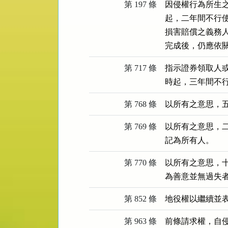
第 197 條
因侵權行為所生
起，二年間不行使
損害賠償之義務
完成後，仍應依
第 717 條
指示證券領取人
時起，三年間不
第 768 條
以所有之意思，
第 769 條
以所有之意思，
記為所有人。
第 770 條
以所有之意思，
為善意並無過失
第 852 條
地役權以繼續並
第 963 條
前條請求權，自