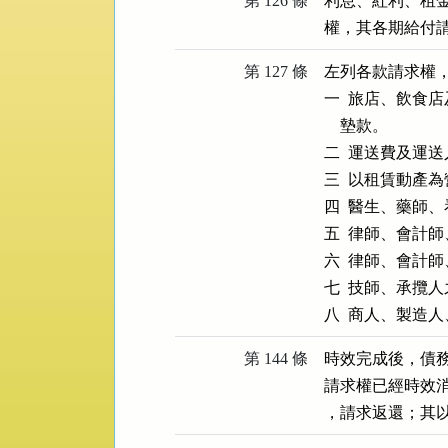
第 126 條
利息、紅利、租
權，其各期給付
第 127 條
左列各款請求權，
一  旅店、飲食
    墊款。

二  運送費及運送
三  以租賃動產為
四  醫生、藥師
五  律師、會計
六  律師、會計
七  技師、承攬
八  商人、製造
第 144 條
時效完成後，債務
請求權已經時效
，請求返還；其