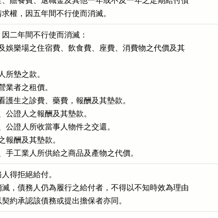
金、贍養費、退職金及其他一年或不及一年之定期給付債

請求權，因五年間不行使而消滅。
因二年間不行使而消滅：

店及娛樂場之住宿費、飲食費、座費、消費物之代價及其

人所墊之款。

營業者之租價。

、看護生之診費、藥費，報酬及其墊款。

師、公證人之報酬及其墊款。

師、公證人所收當事人物件之交還。

人之報酬及其墊款。

人、手工業人所供給之商品及產物之代價。
人得拒絕給付。

消滅，債務人仍為履行之給付者，不得以不知時效為理由

以契約承認該債務或提出擔保者亦同。