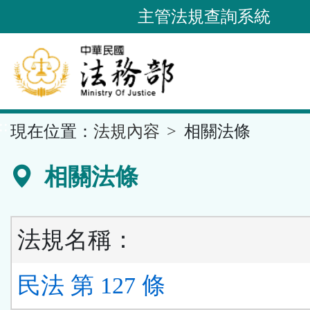
跳
主管法規查詢系統
到
主
要
內
容
::
現在位置：
法規內容
相關法條
區
塊
相關法條
法規名稱：
民法 第 127 條