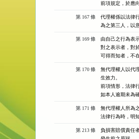
前項規定，於應
第 167 條
代理權係以法律
為之第三人，以
第 169 條
由自己之行為表
對之表示者，對
可得而知者，不
第 170 條
無代理權人以代
生效力。

前項情形，法律
如本人逾期未為
第 171 條
無代理權人所為
法律行為時，明
第 213 條
負損害賠償責任
發生前之原狀。
