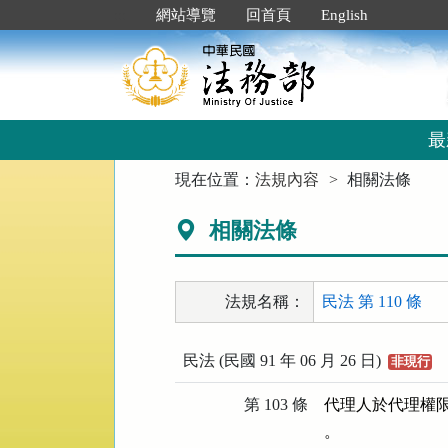
跳
:::
網站導覽
回首頁
English
到
主
要
內
容
區
最
塊
:::
現在位置：
法規內容
相關法條
相關法條
法規名稱：
民法 第 110 條
民法 (民國 91 年 06 月 26 日)
非現行
第 103 條
代理人於代理權
。
