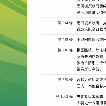
因回復原狀而應給
第一項情形，債
第 214 條
應回復原狀者，
得請求以金錢賠
第 215 條
不能回復原狀或
第 216 條
損害賠償，除法
及所失利益為限。
依通常情形，或
視為所失利益。
第 679 條
合夥人依約定或
三人，為他合夥
第 1003 條
夫妻於日常家務，
夫妻之一方濫用