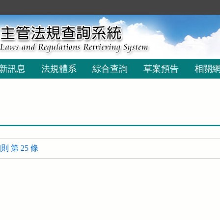
新訊息
法規體系
綜合查詢
草案預告
相關
 第 25 條