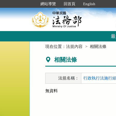
跳
:::
網站導覽
回首頁
English
到
主
要
內
容
區
最
塊
:::
現在位置：
法規內容
相關法條
相關法條
法規名稱：
行政執行法施行細則
無資料