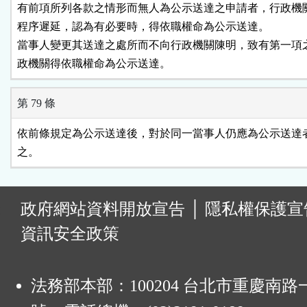
有前項所列各款之情形而無人為公示送達之申請者，行政機關
程序遲延，認為有必要時，得依職權命為公示送達。

當事人變更其送達之處所而不向行政機關陳明，致有第一項之
政機關得依職權命為公示送達。
第 79 條
依前條規定為公示送達後，對於同一當事人仍應為公示送達者
之。
:
政府網站資料開放宣告
│
隱私權保護宣
資訊安全政策
法務部本部：100204 台北市重慶南路一