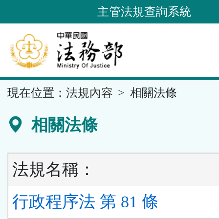
跳
主管法規查詢系統
到
主
要
內
容
::
現在位置：
法規內容
相關法條
區
塊
相關法條
法規名稱：
行政程序法 第 81 條