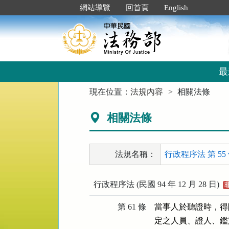
跳
:::
網站導覽
回首頁
English
到
主
要
內
容
區
最
塊
:::
現在位置：
法規內容
相關法條
相關法條
法規名稱：
行政程序法 第 55
行政程序法 (民國 94 年 12 月 28 日)
第 61 條
當事人於聽證時，得
定之人員、證人、鑑