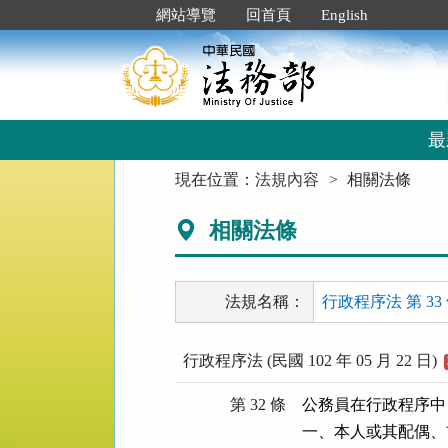
跳
:::
網站導覽
回首頁
English
到
主
要
內
容
區
最
塊
:::
現在位置：
法規內容
相關法條
相關法條
法規名稱：
行政程序法 第 33
行政程序法 (民國 102 年 05 月 22 日)
第 32 條
公務員在行政程序中
一、本人或其配偶、