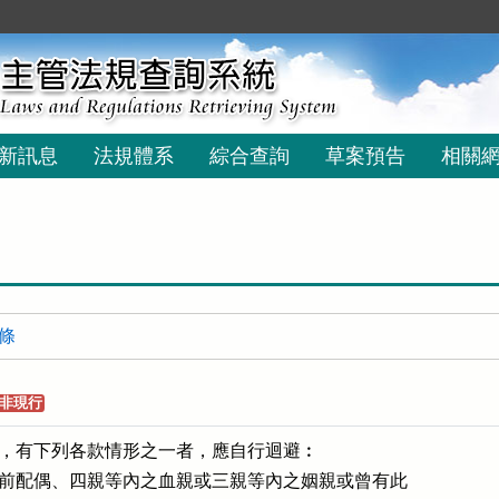
新訊息
法規體系
綜合查詢
草案預告
相關
 條
非現行
，有下列各款情形之一者，應自行迴避︰

前配偶、四親等內之血親或三親等內之姻親或曾有此
