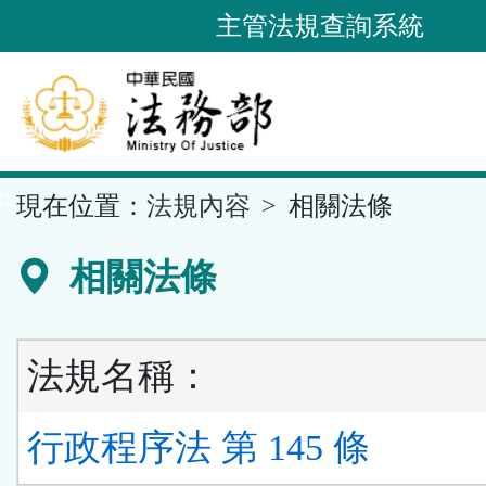
跳
主管法規查詢系統
到
主
要
內
容
::
現在位置：
法規內容
相關法條
區
塊
相關法條
法規名稱：
行政程序法 第 145 條