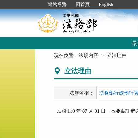
跳
:::
網站導覽
回首頁
English
到
主
要
內
容
區
最
塊
:::
現在位置：
法規內容
立法理由
立法理由
法規名稱：
法務部行政執行署
民國 110 年 07 月 01 日
本要點訂定