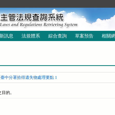
新訊息
法規體系
綜合查詢
草案預告
相關
臺中分署拾得遺失物處理要點 1
之目的。