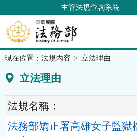
跳
主管法規查詢系統
到
主
要
內
容
::
現在位置：
法規內容
立法理由
區
塊
立法理由
法規名稱：
法務部矯正署高雄女子監獄