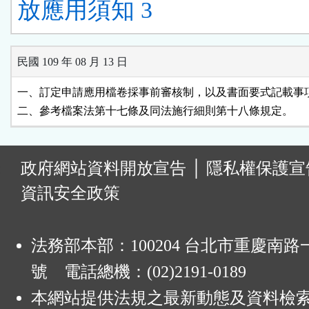
放應用須知 3
民國 109 年 08 月 13 日
一、訂定申請應用檔卷採事前審核制，以及書面要式記載事項
二、參考檔案法第十七條及同法施行細則第十八條規定。
:
政府網站資料開放宣告
│
隱私權保護宣
資訊安全政策
法務部本部：100204 台北市重慶南路一
號 電話總機：(02)2191-0189
本網站提供法規之最新動態及資料檢