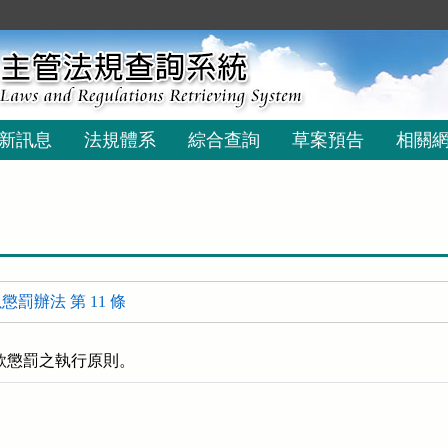
新訊息
法規體系
綜合查詢
草案預告
相關
罰辦法 第 11 條
款懲罰之執行原則。