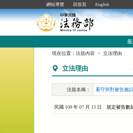
跳
:::
網站導覽
回首頁
English
到
主
要
內
容
區
最
塊
:::
現在位置：
法規內容
立法理由
立法理由
法規名稱：
看守所對被告施以懲
民國 109 年 07 月 15 日
規定被告數