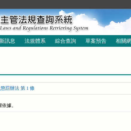
新訊息
法規體系
綜合查詢
草案預告
相關
罰辦法 第 1 條
權依據。