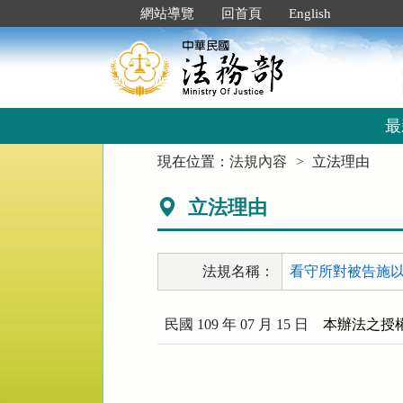
跳
:::
網站導覽
回首頁
English
到
主
要
內
容
區
最
塊
:::
現在位置：
法規內容
立法理由
立法理由
法規名稱：
看守所對被告施以懲
民國 109 年 07 月 15 日
本辦法之授