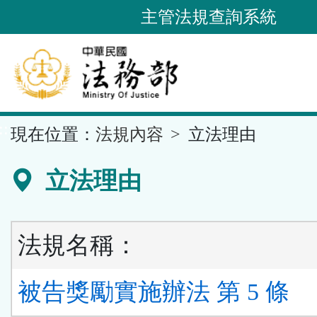
跳
主管法規查詢系統
到
主
要
內
容
::
現在位置：
法規內容
立法理由
區
塊
立法理由
法規名稱：
被告獎勵實施辦法 第 5 條