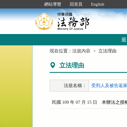
跳
:::
網站導覽
回首頁
English
到
主
要
內
容
區
最
塊
:::
現在位置：
法規內容
立法理由
立法理由
法規名稱：
受刑人及被告返家探
民國 109 年 07 月 15 日
本辦法之授