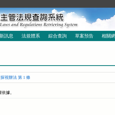
新訊息
法規體系
綜合查詢
草案預告
相關
視辦法 第 1 條
權依據。