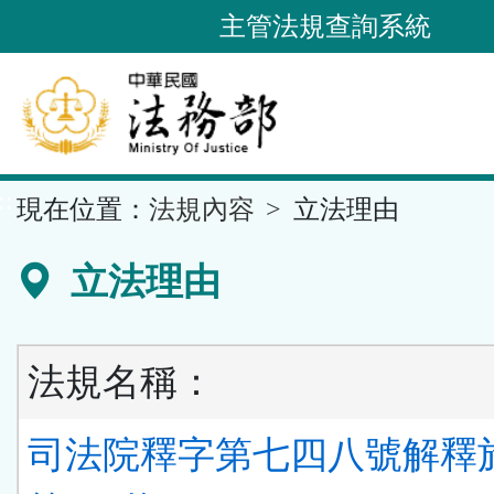
跳
主管法規查詢系統
到
主
要
內
容
::
現在位置：
法規內容
立法理由
區
塊
立法理由
法規名稱：
司法院釋字第七四八號解釋