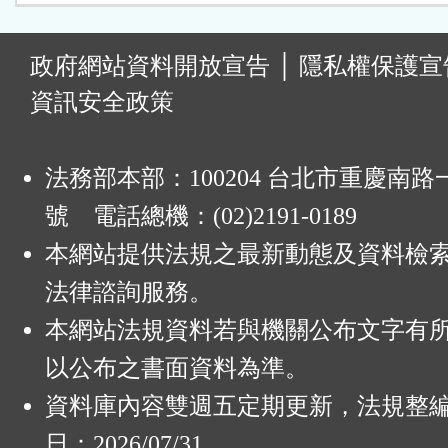
:
政府網站資料開放宣告
│
隱私權保護宣
資訊安全政策
法務部本部：100204 台北市重慶南路一
號 電話總機：(02)2191-0189
本網站提供法規之最新動態及資料檢
法律諮詢服務。
本網站法規資料若與機關公布文字有
以公布之書面資料為準。
資料庫內容雙週五定期更新，法規整
日：2026/07/31