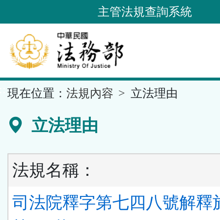
跳
主管法規查詢系統
到
主
要
內
容
::
現在位置：
法規內容
立法理由
區
塊
立法理由
法規名稱：
司法院釋字第七四八號解釋