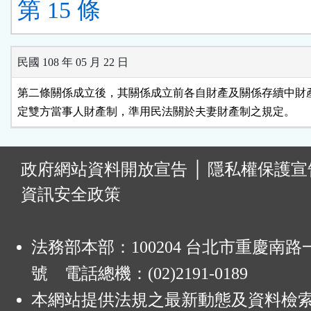
第 15 條
民國 108 年 05 月 22 日
第二條關係成立後，其關係成立前各自財產及關係存續中財產
定雙方當事人財產制，準用民法關於夫妻財產制之規定。
:
政府網站資料開放宣告
│
隱私權保護宣
資訊安全政策
法務部本部：100204 台北市重慶南路一
號 電話總機：(02)2191-0189
本網站提供法規之最新動態及資料檢