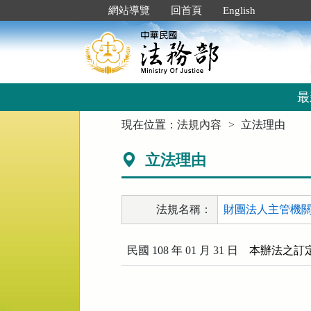
跳
:::
網站導覽
回首頁
English
到
主
要
內
容
區
最
塊
:::
現在位置：
法規內容
立法理由
立法理由
法規名稱：
財團法人主管機關改
民國 108 年 01 月 31 日
本辦法之訂