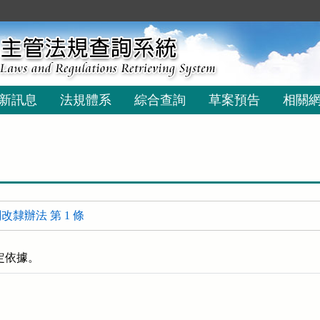
新訊息
法規體系
綜合查詢
草案預告
相關
隸辦法 第 1 條
定依據。