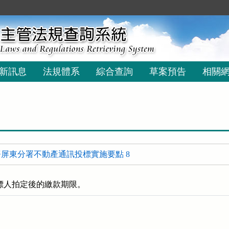
新訊息
法規體系
綜合查詢
草案預告
相關
屏東分署不動產通訊投標實施要點 8
標人拍定後的繳款期限。