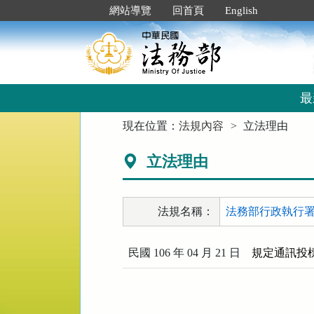
跳
:::
網站導覽
回首頁
English
到
主
要
內
容
區
最
塊
:::
現在位置：
法規內容
立法理由
立法理由
法規名稱：
法務部行政執行署
民國 106 年 04 月 21 日
規定通訊投