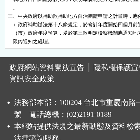
    。

三、中央政府以補助款補助地方自治團體申請之計畫時，應依
    ）政府補助辦法第十八條規定，於會計年度開始四個月前
    （市）政府年度預算，爰於第三款明定檢察機關應通知地
    限內通知之處理。
:
政府網站資料開放宣告
│
隱私權保護宣
資訊安全政策
法務部本部：100204 台北市重慶南路一
號 電話總機：(02)2191-0189
本網站提供法規之最新動態及資料檢
法律諮詢服務。