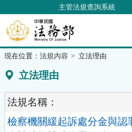
跳
主管法規查詢系統
到
主
要
內
容
::
現在位置：
法規內容
立法理由
區
塊
立法理由
法規名稱：
檢察機關緩起訴處分金與認