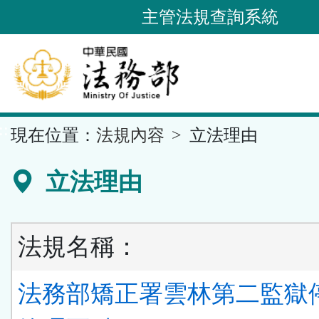
跳
主管法規查詢系統
到
主
要
內
容
::
現在位置：
法規內容
立法理由
區
塊
立法理由
法規名稱：
法務部矯正署雲林第二監獄