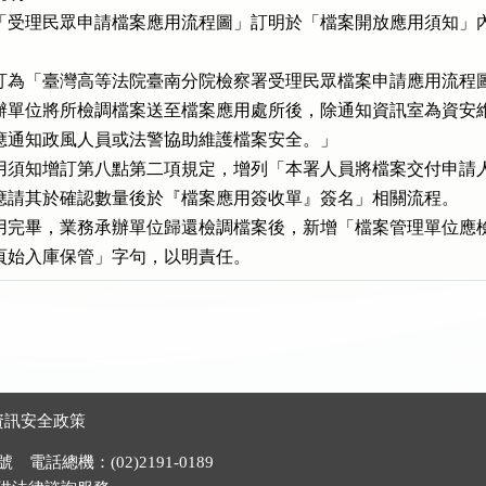
「受理民眾申請檔案應用流程圖」訂明於「檔案開放應用須知」內


訂為「臺灣高等法院臺南分院檢察署受理民眾檔案申請應用流程圖
辦單位將所檢調檔案送至檔案應用處所後，除通知資訊室為資安維
增「應通知政風人員或法警協助維護檔案安全。」

用須知增訂第八點第二項規定，增列「本署人員將檔案交付申請人
用，應請其於確認數量後於『檔案應用簽收單』簽名」相關流程。

用完畢，業務承辦單位歸還檢調檔案後，新增「檔案管理單位應檢
缺漏頁始入庫保管」字句，以明責任。
資訊安全政策
電話總機：(02)2191-0189