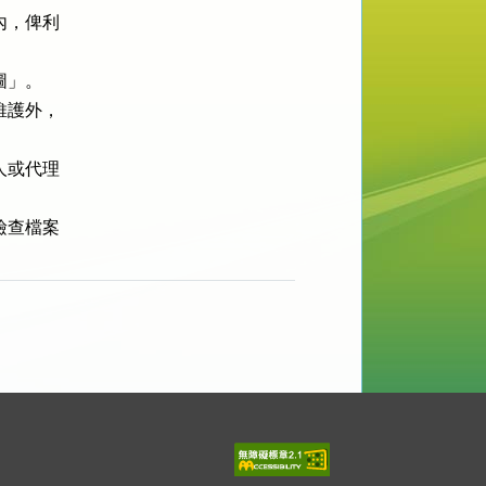
，俾利

」。

護外，

或代理

查檔案
