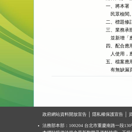
一、將本署
    民眾檢閱。
二、標題修
三、業務承
    並新
四、配合應
    人使
五、檔案應
    有無
:::
政府網站資料開放宣告
│
隱私權保護宣告
│
法務部本部：100204 台北市重慶南路一段130號 