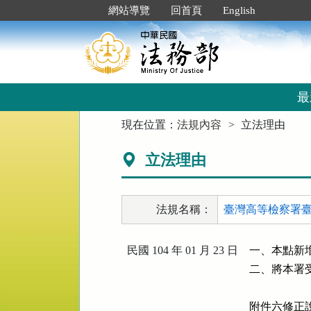
跳
:::
網站導覽
回首頁
English
到
主
要
內
容
區
最
塊
:::
現在位置：
法規內容
立法理由
立法理由
法規名稱：
臺灣高等檢察署臺
民國 104 年 01 月 23 日
一、本點新增
二、將本署
附件六修正說