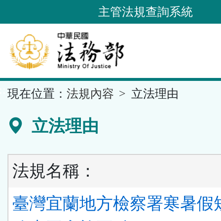
跳
主管法規查詢系統
到
主
要
內
容
::
現在位置：
法規內容
立法理由
區
塊
立法理由
法規名稱：
臺灣宜蘭地方檢察署寒暑假