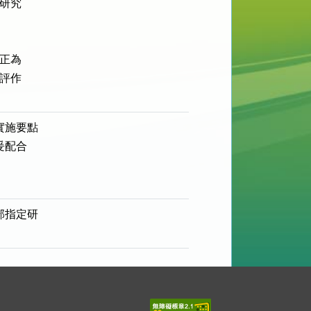
研究

正為

評作

施要點

配合

指定研
