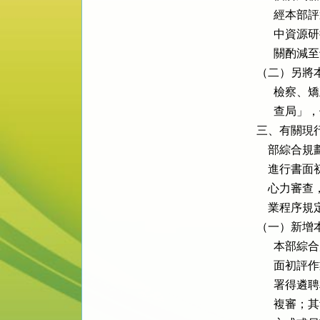
      
      
      
（二）另將
      
      查
三、有關現
    部綜
    進行
    心力
    業程序規
（一）新增
      
      
      
      