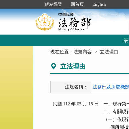
跳
:::
網站導覽
回首頁
English
到
主
要
內
容
區
最
塊
:::
現在位置：
法規內容
立法理由
立法理由
法規名稱：
法務部及所屬機關
民國 112 年 05 月 15 日
一、現行第
二、有關現
（一）依現
      