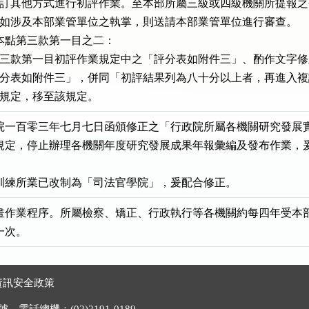
方式或另訂其他方式進行初評作業。至本部所屬三級或四級機關所提報之
報告內容如涉及本部業管單位之執掌，則送請本部業管單位進行審查。

本點第三款第一目之二：

將現行第三款第一目初評作業規定中之「評分表如附件三」、酌作文字修
「初評評分表如附件三」，併同「初評結果列為八十分以上者，再進入複
審查」規定，移至該規定。
院一百零三年七月七日函頒修正之「行政院所屬各機關研究發展實
四點規定，停止辦理各機關年度研究發展成果年報彙編及發布作業，爰
訓練所業已改制為「司法官學院」，爰配合修正。
畫作業程序。所屬檢察、矯正、行政執行等各機關約每四年受本部
一次。
資訊安全政策