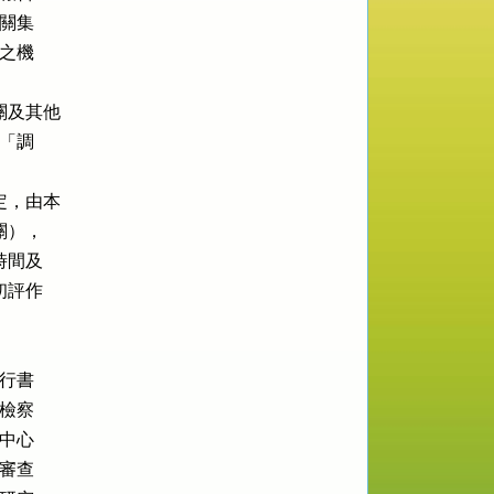
關集

之機

及其他

「調

，由本

），

間及

評作

行書

檢察

中心

審查
