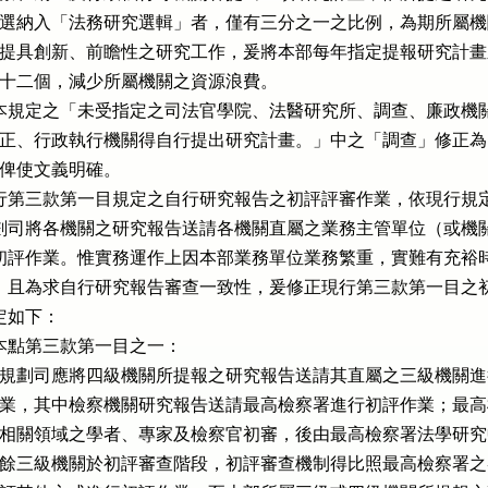
經本部評選納入「法務研究選輯」者，僅有三分之一之比例，為期所屬機
中資源研提具創新、前瞻性之研究工作，爰將本部每年指定提報研究計畫
關酌減至十二個，減少所屬機關之資源浪費。

本規定之「未受指定之司法官學院、法醫研究所、調查、廉政機關
檢察、矯正、行政執行機關得自行提出研究計畫。」中之「調查」修正為
局」，俾使文義明確。

行第三款第一目規定之自行研究報告之初評評審作業，依現行規定
合規劃司將各機關之研究報告送請各機關直屬之業務主管單位（或機關
書面初評作業。惟實務運作上因本部業務單位業務繁重，實難有充裕時
審查，且為求自行研究報告審查一致性，爰修正現行第三款第一目之初
定如下：

本點第三款第一目之一：

本部綜合規劃司應將四級機關所提報之研究報告送請其直屬之三級機關進
面初評作業，其中檢察機關研究報告送請最高檢察署進行初評作業；最高
署得遴聘相關領域之學者、專家及檢察官初審，後由最高檢察署法學研究
複審；其餘三級機關於初評審查階段，初評審查機制得比照最高檢察署之