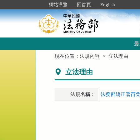
跳
:::
網站導覽
回首頁
English
到
主
要
內
容
區
最
塊
:::
現在位置：
法規內容
立法理由
立法理由
法規名稱：
法務部矯正署苗栗