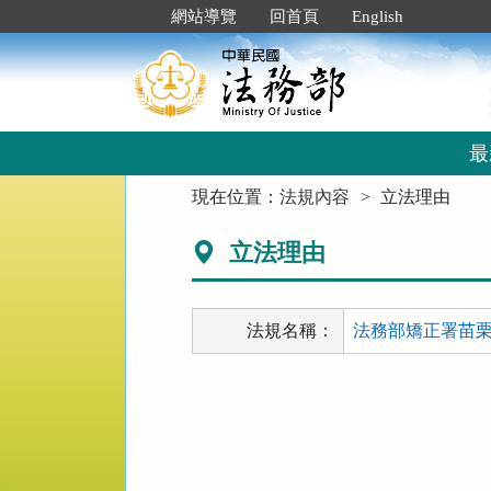
跳
:::
網站導覽
回首頁
English
到
主
要
內
容
區
最
塊
:::
現在位置：
法規內容
立法理由
立法理由
法規名稱：
法務部矯正署苗栗