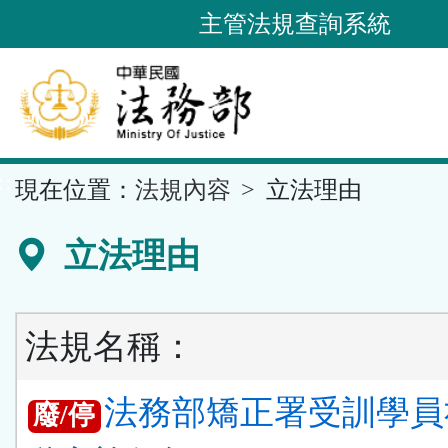
跳
主管法規查詢系統
到
主
要
內
容
::
現在位置：
法規內容
立法理由
區
塊
立法理由
法規名稱：
法務部矯正署受訓學員
廢/停