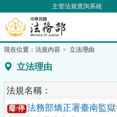
跳
主管法規查詢系統
到
主
要
內
容
::
現在位置：
法規內容
立法理由
區
塊
立法理由
法規名稱：
法務部矯正署臺南監獄
廢/停