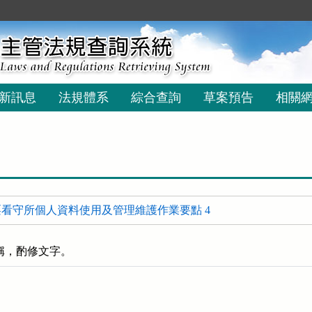
新訊息
法規體系
綜合查詢
草案預告
相關
看守所個人資料使用及管理維護作業要點 4
稱，酌修文字。