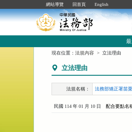
跳
:::
網站導覽
回首頁
English
到
主
要
內
容
區
最
塊
:::
現在位置：
法規內容
立法理由
立法理由
法規名稱：
法務部矯正署苗栗
民國 114 年 01 月 10 日
配合要點名