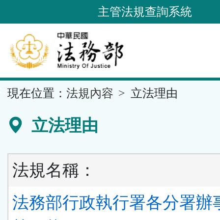
跳
主管法規查詢系統
到
主
要
內
容
::
現在位置：
法規內容
立法理由
區
塊
立法理由
法規名稱：
法務部行政執行署各分署辦