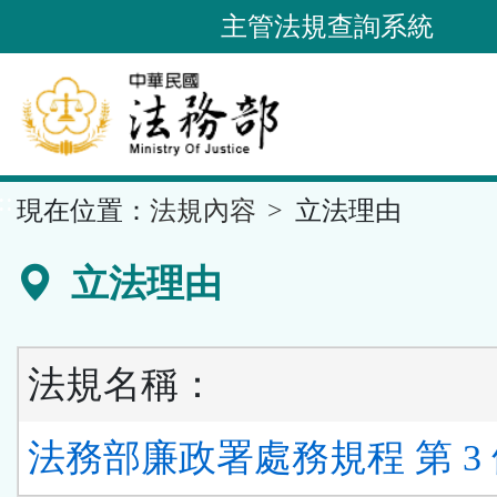
跳
主管法規查詢系統
到
主
要
內
容
::
現在位置：
法規內容
立法理由
區
塊
立法理由
法規名稱：
法務部廉政署處務規程 第 3