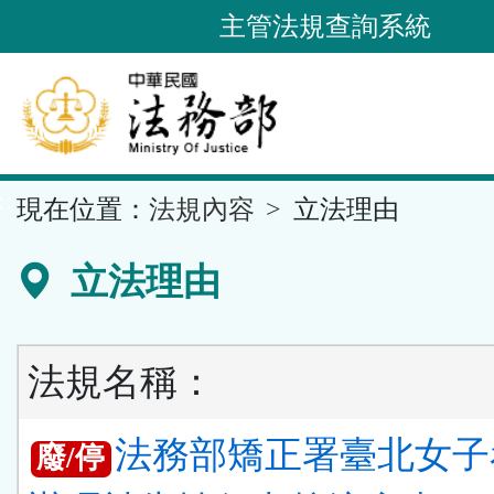
跳
主管法規查詢系統
到
主
要
內
容
::
現在位置：
法規內容
立法理由
區
塊
立法理由
法規名稱：
法務部矯正署臺北女子
廢/停