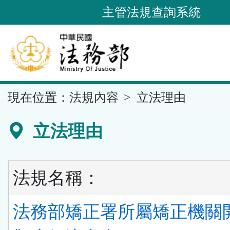
跳
主管法規查詢系統
到
主
要
內
容
::
現在位置：
法規內容
立法理由
區
塊
立法理由
法規名稱：
法務部矯正署所屬矯正機關