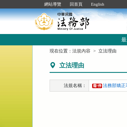
跳
:::
網站導覽
回首頁
English
到
主
要
內
容
區
最
塊
:::
現在位置：
法規內容
立法理由
立法理由
法規名稱：
法務部矯正
廢/停