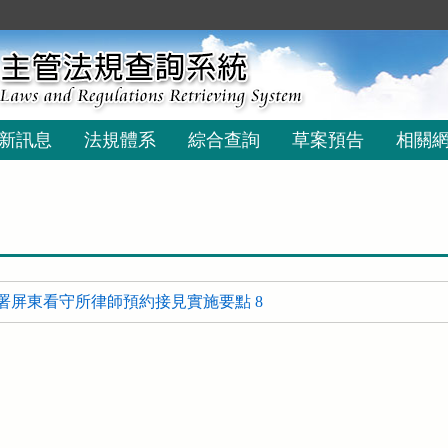
新訊息
法規體系
綜合查詢
草案預告
相關
署屏東看守所律師預約接見實施要點 8